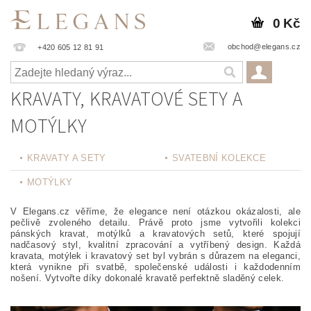
0 Kč
obchod@elegans.cz
+420 605 12 81 91
KRAVATY, KRAVATOVÉ SETY A
MOTÝLKY
KRAVATY A SETY
SVATEBNÍ KOLEKCE
MOTÝLKY
V Elegans.cz věříme, že elegance není otázkou okázalosti, ale
pečlivě zvoleného detailu. Právě proto jsme vytvořili kolekci
pánských kravat, motýlků a kravatových setů, které spojují
nadčasový styl, kvalitní zpracování a vytříbený design. Každá
kravata, motýlek i kravatový set byl vybrán s důrazem na eleganci,
která vynikne při svatbě, společenské události i každodenním
nošení. Vytvořte díky dokonalé kravatě perfektně sladěný celek.