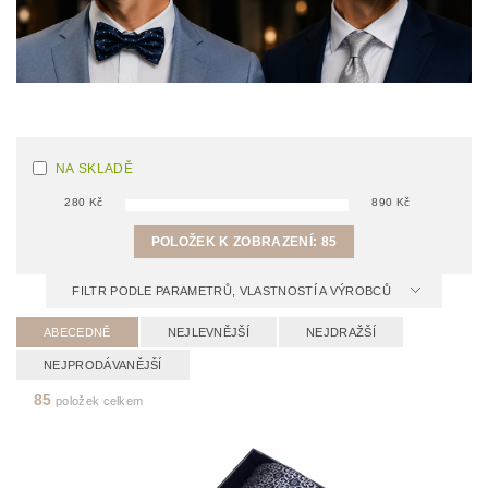
NA SKLADĚ
280
Kč
890
Kč
POLOŽEK K ZOBRAZENÍ:
85
FILTR PODLE PARAMETRŮ, VLASTNOSTÍ A VÝROBCŮ
ABECEDNĚ
NEJLEVNĚJŠÍ
NEJDRAŽŠÍ
NEJPRODÁVANĚJŠÍ
85
položek celkem