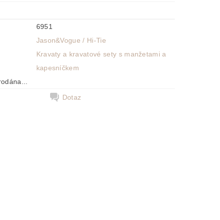
6951
Jason&Vogue / Hi-Tie
Kravaty a kravatové sety s manžetami a
kapesníčkem
rodána...
Dotaz