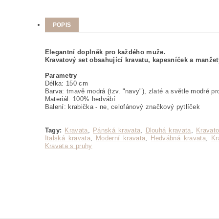
POPIS
Elegantní doplněk pro každého muže.
Kravatový set obsahující kravatu, kapesníček a manžet
Parametry
Délka: 150 cm
Barva: tmavě modrá (tzv. "navy"), zlaté a světle modré p
Materiál: 100% hedvábí
Balení: krabička - ne, celofánový značkový pytlíček
Tagy:
Kravata
,
Pánská kravata
,
Dlouhá kravata
,
Kravato
Italská kravata
,
Moderní kravata
,
Hedvábná kravata
,
Kr
Kravata s pruhy