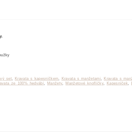
y.
roužky
vý set
,
Kravata s kapesníčkem
,
Kravata s manžetami
,
Kravata s manž
avata ze 100% hedvábí
,
Manžety
,
Manžetové knoflíčky
,
Kapesníček
,