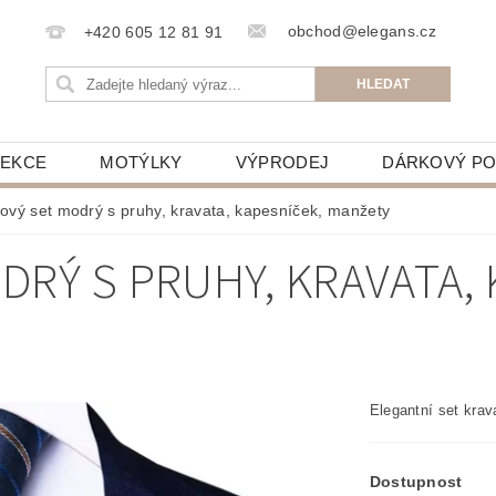
obchod@elegans.cz
+420 605 12 81 91
LEKCE
MOTÝLKY
VÝPRODEJ
DÁRKOVÝ P
ový set modrý s pruhy, kravata, kapesníček, manžety
DRÝ S PRUHY, KRAVATA, 
Elegantní set kra
Dostupnost