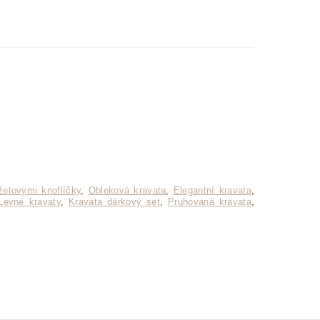
etovými knoflíčky
,
Obleková kravata
,
Elegantní kravata
,
Levné kravaty
,
Kravata dárkový set
,
Pruhovaná kravata
,