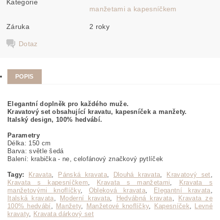
Kategorie
manžetami a kapesníčkem
Záruka
2 roky
Dotaz
POPIS
Elegantní doplněk pro každého muže.
Kravatový set obsahující kravatu, kapesníček a manžety.
Italský design, 100% hedvábí.
Parametry
Délka: 150 cm
Barva: světle šedá
Balení: krabička - ne, celofánový značkový pytlíček
Tagy:
Kravata
,
Pánská kravata
,
Dlouhá kravata
,
Kravatový set
,
Kravata s kapesníčkem
,
Kravata s manžetami
,
Kravata s
manžetovými knoflíčky
,
Obleková kravata
,
Elegantní kravata
,
Italská kravata
,
Moderní kravata
,
Hedvábná kravata
,
Kravata ze
100% hedvábí
,
Manžety
,
Manžetové knoflíčky
,
Kapesníček
,
Levné
kravaty
,
Kravata dárkový set