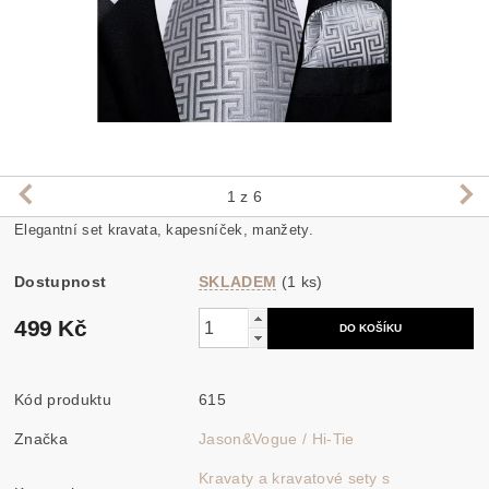
1
z 6
Elegantní set kravata, kapesníček, manžety.
Dostupnost
SKLADEM
(1 ks)
499 Kč
Kód produktu
615
Značka
Jason&Vogue / Hi-Tie
Kravaty a kravatové sety s