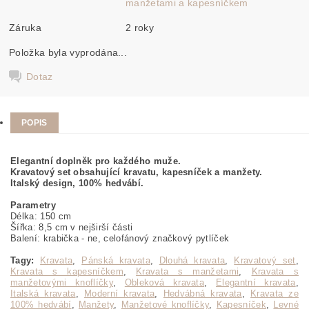
manžetami a kapesníčkem
Záruka
2 roky
Položka byla vyprodána...
Dotaz
POPIS
Elegantní doplněk pro každého muže.
Kravatový set obsahující kravatu, kapesníček a manžety.
Italský design, 100% hedvábí.
Parametry
Délka: 150 cm
Šířka: 8,5 cm v nejširší části
Balení: krabička - ne, celofánový značkový pytlíček
Tagy:
Kravata
,
Pánská kravata
,
Dlouhá kravata
,
Kravatový set
,
Kravata s kapesníčkem
,
Kravata s manžetami
,
Kravata s
manžetovými knoflíčky
,
Obleková kravata
,
Elegantní kravata
,
Italská kravata
,
Moderní kravata
,
Hedvábná kravata
,
Kravata ze
100% hedvábí
,
Manžety
,
Manžetové knoflíčky
,
Kapesníček
,
Levné