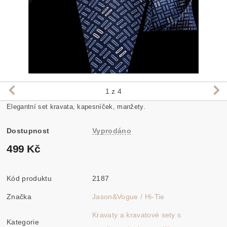
1
z 4
Elegantní set kravata, kapesníček, manžety.
Dostupnost
Vyprodáno
499 Kč
Kód produktu
2187
Značka
Jason&Vogue / Hi-Tie
Kravaty a kravatové sety s
Kategorie