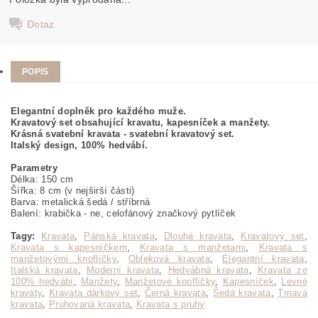
Dotaz
POPIS
Elegantní doplněk pro každého muže.
Kravatový set obsahující kravatu, kapesníček a manžety.
Krásná svatební kravata - svatební kravatový set.
Italský design, 100% hedvábí.
Parametry
Délka: 150 cm
Šířka: 8 cm (v nejširší části)
Barva: metalická šedá / stříbrná
Balení: krabička - ne, celofánový značkový pytlíček
Tagy:
Kravata
,
Pánská kravata
,
Dlouhá kravata
,
Kravatový set
,
Kravata s kapesníčkem
,
Kravata s manžetami
,
Kravata s
manžetovými knoflíčky
,
Obleková kravata
,
Elegantní kravata
,
Italská kravata
,
Moderní kravata
,
Hedvábná kravata
,
Kravata ze
100% hedvábí
,
Manžety
,
Manžetové knoflíčky
,
Kapesníček
,
Levné
kravaty
,
Kravata dárkový set
,
Černá kravata
,
Šedá kravata
,
Tmavá
kravata
,
Pruhovaná kravata
,
Kravata s pruhy