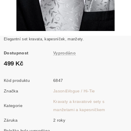
Elegantní set kravata, kapesníček, manžety.
Dostupnost
Vyprodáno
499 Kč
Kód produktu
6847
Značka
Jason&Vogue / Hi-Tie
Kravaty a kravatové sety s
Kategorie
manžetami a kapesníčkem
Záruka
2 roky
Položka byla vyprodána...