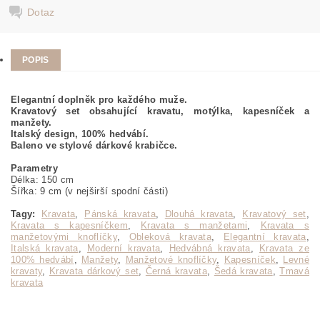
Dotaz
POPIS
Elegantní doplněk pro každého muže.
Kravatový set obsahující kravatu, motýlka, kapesníček a
manžety.
Italský design, 100% hedvábí.
Baleno ve stylové dárkové krabičce.
Parametry
Délka: 150 cm
Šířka: 9 cm (v nejširší spodní části)
Tagy:
Kravata
,
Pánská kravata
,
Dlouhá kravata
,
Kravatový set
,
Kravata s kapesníčkem
,
Kravata s manžetami
,
Kravata s
manžetovými knoflíčky
,
Obleková kravata
,
Elegantní kravata
,
Italská kravata
,
Moderní kravata
,
Hedvábná kravata
,
Kravata ze
100% hedvábí
,
Manžety
,
Manžetové knoflíčky
,
Kapesníček
,
Levné
kravaty
,
Kravata dárkový set
,
Černá kravata
,
Šedá kravata
,
Tmavá
kravata