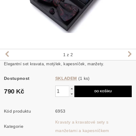
1
z 2
Elegantní set kravata, motýlek, kapesníček, manžety.
Dostupnost
SKLADEM
(1 ks)
790 Kč
Kód produktu
6953
Kravaty a kravatové sety s
Kategorie
manžetami a kapesníčkem