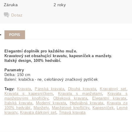
Záruka
2 roky
Dotaz
POPIS
Elegantní doplněk pro každého muže.
Kravatový set obsahující kravatu, kapesníček a manžety.
Italský design, 100% hedvábí.
Parametry
Délka: 150 cm
Balení: krabička - ne, celofánový značkový pytlíček
Tagy:
Kravata
,
Pánská kravata
,
Dlouhá kravata
,
Kravatový set
,
Kravata s kapesníčkem
,
Kravata s manžetami
,
Kravata s
manžetovými knoflíčky
,
Obleková kravata
,
Elegantní kravata
,
Italská kravata
,
Moderní kravata
,
Hedvábná kravata
,
Kravata ze
100% hedvábí
,
Manžety
,
Manžetové knoflíčky
,
Kapesníček
,
Levné
kravaty
,
Kravata dárkový set
,
Tmavá kravata