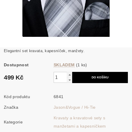
Elegantní set kravata, kapesníček, manžety.
Dostupnost
SKLADEM
(1 ks)
499 Kč
Kód produktu
6841
Značka
Jason&Vogue / Hi-Tie
Kravaty a kravatové sety s
Kategorie
manžetami a kapesníčkem