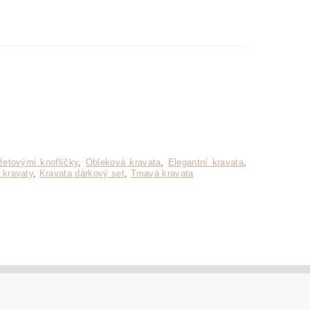
etovými knoflíčky
,
Obleková kravata
,
Elegantní kravata
,
 kravaty
,
Kravata dárkový set
,
Tmavá kravata