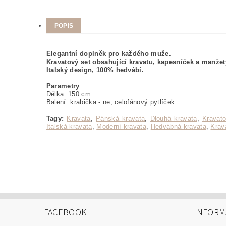
POPIS
Elegantní doplněk pro každého muže.
Kravatový set obsahující kravatu, kapesníček a manžet
Italský design, 100% hedvábí.
Parametry
Délka: 150 cm
Balení: krabička - ne, celofánový pytlíček
Tagy:
Kravata
,
Pánská kravata
,
Dlouhá kravata
,
Kravato
Italská kravata
,
Moderní kravata
,
Hedvábná kravata
,
Krav
FACEBOOK
INFORM