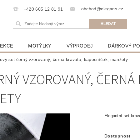
obchod@elegans.cz
+420 605 12 81 91
LEKCE
MOTÝLKY
VÝPRODEJ
DÁRKOVÝ P
ový set černý vzorovaný, černá kravata, kapesníček, manžety
RNÝ VZOROVANÝ, ČERNÁ 
ŽETY
Elegantní set kra
Dostupnost