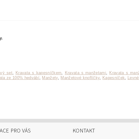
y.
vý set
,
Kravata s kapesníčkem
,
Kravata s manžetami
,
Kravata s manž
ata ze 100% hedvábí
,
Manžety
,
Manžetové knoflíčky
,
Kapesníček
,
Levné
ACE PRO VÁS
KONTAKT