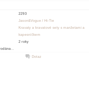
2293
Jason&Vogue / Hi-Tie
Kravaty a kravatové sety s manžetami a
kapesníčkem
2 roky
rodána...
Dotaz