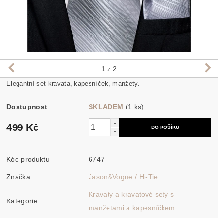
1
z 2
Elegantní set kravata, kapesníček, manžety.
Dostupnost
SKLADEM
(1 ks)
499 Kč
Kód produktu
6747
Značka
Jason&Vogue / Hi-Tie
Kravaty a kravatové sety s
Kategorie
manžetami a kapesníčkem