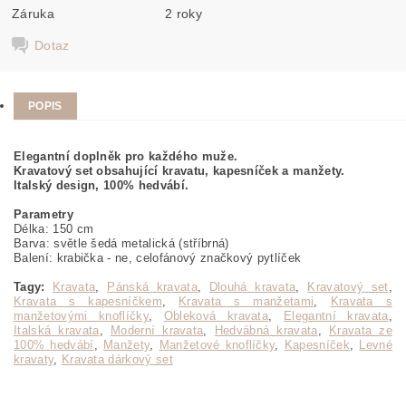
Záruka
2 roky
Dotaz
POPIS
Elegantní doplněk pro každého muže.
Kravatový set obsahující kravatu, kapesníček a manžety.
Italský design, 100% hedvábí.
Parametry
Délka: 150 cm
Barva: světle šedá metalická (stříbrná)
Balení: krabička - ne, celofánový značkový pytlíček
Tagy:
Kravata
,
Pánská kravata
,
Dlouhá kravata
,
Kravatový set
,
Kravata s kapesníčkem
,
Kravata s manžetami
,
Kravata s
manžetovými knoflíčky
,
Obleková kravata
,
Elegantní kravata
,
Italská kravata
,
Moderní kravata
,
Hedvábná kravata
,
Kravata ze
100% hedvábí
,
Manžety
,
Manžetové knoflíčky
,
Kapesníček
,
Levné
kravaty
,
Kravata dárkový set