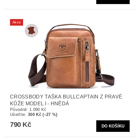
Akce
CROSSBODY TAŠKA BULLCAPTAIN Z PRAVÉ
KŮŽE MODEL I - HNĚDÁ
Původně:
1 090 Kč
Ušetříte
:
300 Kč (–27 %)
790 Kč