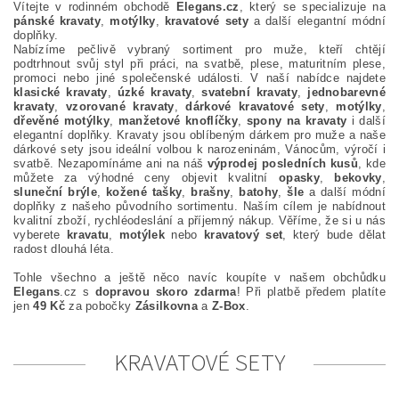
Vítejte v rodinném obchodě
Elegans.cz
, který se specializuje na
pánské kravaty
,
motýlky
,
kravatové sety
a další elegantní módní
doplňky.
Nabízíme pečlivě vybraný sortiment pro muže, kteří chtějí
podtrhnout svůj styl při práci, na svatbě, plese, maturitním plese,
promoci nebo jiné společenské události. V naší nabídce najdete
klasické kravaty
,
úzké kravaty
,
svatební kravaty
,
jednobarevné
kravaty
,
vzorované kravaty
,
dárkové kravatové sety
,
motýlky
,
dřevěné motýlky
,
manžetové knoflíčky
,
spony na kravaty
i další
elegantní doplňky. Kravaty jsou oblíbeným dárkem pro muže a naše
dárkové sety jsou ideální volbou k narozeninám, Vánocům, výročí i
svatbě. Nezapomínáme ani na náš
výprodej posledních kusů
, kde
můžete za výhodné ceny objevit kvalitní
opasky
,
bekovky
,
sluneční brýle
,
kožené tašky
,
brašny
,
batohy
,
šle
a další módní
doplňky z našeho původního sortimentu. Naším cílem je nabídnout
kvalitní zboží, rychléodeslání a příjemný nákup. Věříme, že si u nás
vyberete
kravatu
,
motýlek
nebo
kravatový set
, který bude dělat
radost dlouhá léta.
Tohle všechno a ještě něco navíc koupíte v našem obchůdku
Elegans
.cz s
dopravou
skoro
zdarma
! Při platbě předem platíte
jen
49
Kč
za pobočky
Zásilkovna
a
Z-Box
.
KRAVATOVÉ SETY