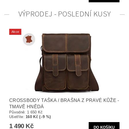
VÝPRODEJ - POSLEDNÍ KUSY
Akce
CROSSBODY TAŠKA / BRAŠNA Z PRAVÉ KŮŽE -
TMAVĚ HNĚDÁ
Původně:
1 650 Kč
Ušetříte
:
160 Kč (–9 %)
1 490 Kč