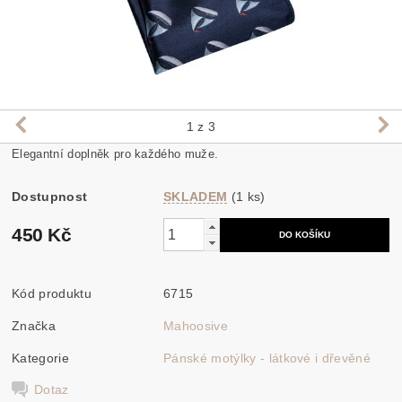
1
z 3
Elegantní doplněk pro každého muže.
Dostupnost
SKLADEM
(1 ks)
450 Kč
Kód produktu
6715
Značka
Mahoosive
Kategorie
Pánské motýlky - látkové i dřevěné
Dotaz