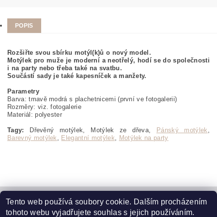
POPIS
Rozšiřte svou sbírku motýl(k)ů o nový model.
Motýlek pro muže je moderní a neotřelý, hodí se do společnosti
i na party nebo třeba také na svatbu.
Součástí sady je také kapesníček a manžety.
Parametry
Barva: tmavě modrá s plachetnicemi (první ve fotogalerii)
Rozměry: viz. fotogalerie
Materiál: polyester
Tagy:
Dřevěný motýlek, Motýlek ze dřeva,
Pánský motýlek
,
Barevný motýlek
,
Elegantní motýlek
,
Motýlek na party
Tento web používá soubory cookie. Dalším procházením
Kontaktujte nás
|
Obchodní podmínky
|
Ochrana osobních údajů
|
tohoto webu vyjadřujete souhlas s jejich používáním.
Jak vrátit zboží
Jak reklamovat zboží