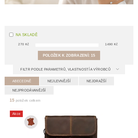
NA SKLADĚ
270
Kč
1490
Kč
POLOŽEK K ZOBRAZENÍ:
15
FILTR PODLE PARAMETRŮ, VLASTNOSTÍ A VÝROBCŮ
ABECEDNĚ
NEJLEVNĚJŠÍ
NEJDRAŽŠÍ
NEJPRODÁVANĚJŠÍ
15
položek celkem
Akce