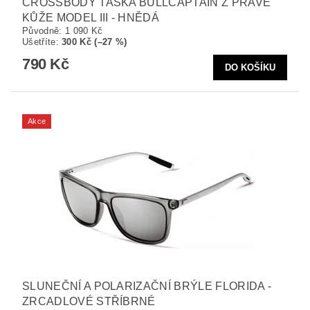
CROSSBODY TAŠKA BULLCAPTAIN Z PRAVÉ
KŮŽE MODEL III - HNĚDÁ
Původně:
1 090 Kč
Ušetříte
:
300 Kč (–27 %)
790 Kč
Akce
SLUNEČNÍ A POLARIZAČNÍ BRÝLE FLORIDA -
ZRCADLOVÉ STŘÍBRNÉ