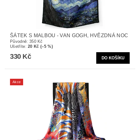
ŠÁTEK S MALBOU - VAN GOGH, HVĚZDNÁ NOC
Původně:
350 Kč
Ušetříte
:
20 Kč (–5 %)
330 Kč
Akce