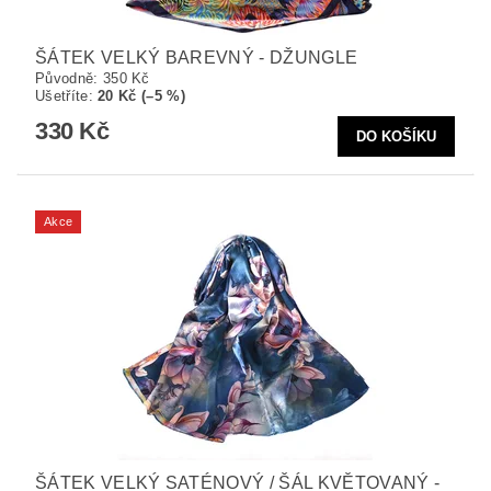
ŠÁTEK VELKÝ BAREVNÝ - DŽUNGLE
Původně:
350 Kč
Ušetříte
:
20 Kč (–5 %)
330 Kč
Akce
ŠÁTEK VELKÝ SATÉNOVÝ / ŠÁL KVĚTOVANÝ -