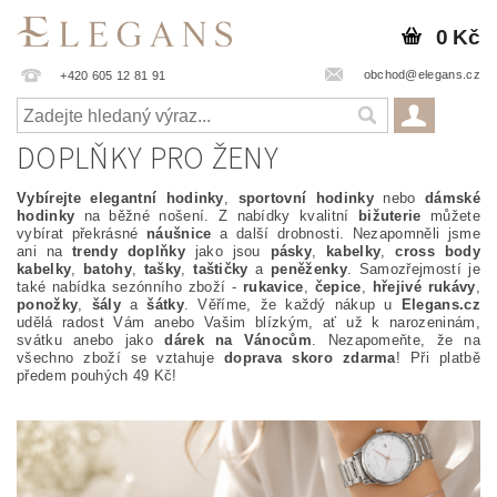
0 Kč
obchod@elegans.cz
+420 605 12 81 91
DOPLŇKY PRO ŽENY
Vybírejte elegantní hodinky
,
sportovní hodinky
nebo
dámské
hodinky
na běžné nošení. Z nabídky kvalitní
bižuterie
můžete
vybírat překrásné
náušnice
a další drobnosti. Nezapomněli jsme
ani na
trendy doplňky
jako jsou
pásky
,
kabelky
,
cross body
kabelky
,
batohy
,
tašky
,
taštičky
a
peněženky
. Samozřejmostí je
také nabídka sezónního zboží -
rukavice
,
čepice
,
hřejivé rukávy
,
ponožky
,
šály
a
šátky
. Věříme, že každý nákup u
Elegans.cz
udělá radost Vám anebo Vašim blízkým, ať už k narozeninám,
svátku anebo jako
dárek na Vánocům
. Nezapomeňte, že na
všechno zboží se vztahuje
doprava skoro zdarma
! Při platbě
předem pouhých 49 Kč!