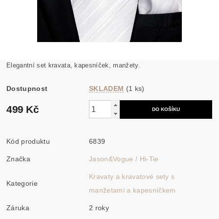
Elegantní set kravata, kapesníček, manžety.
Dostupnost
SKLADEM
(1 ks)
499 Kč
Kód produktu
6839
Značka
Jason&Vogue / Hi-Tie
Kravaty a kravatové sety s
Kategorie
manžetami a kapesníčkem
Záruka
2 roky