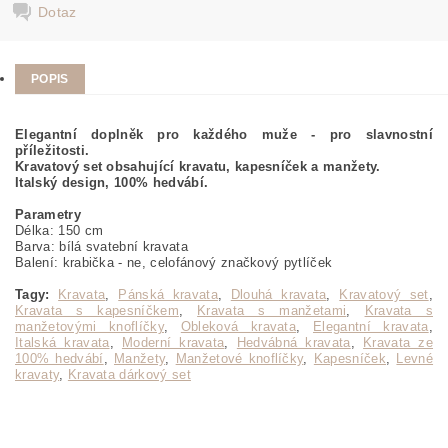
Dotaz
POPIS
Elegantní doplněk pro každého muže - pro slavnostní
příležitosti.
Kravatový set obsahující kravatu, kapesníček a manžety.
Italský design, 100% hedvábí.
Parametry
Délka: 150 cm
Barva: bílá svatební kravata
Balení: krabička - ne, celofánový značkový pytlíček
Tagy:
Kravata
,
Pánská kravata
,
Dlouhá kravata
,
Kravatový set
,
Kravata s kapesníčkem
,
Kravata s manžetami
,
Kravata s
manžetovými knoflíčky
,
Obleková kravata
,
Elegantní kravata
,
Italská kravata
,
Moderní kravata
,
Hedvábná kravata
,
Kravata ze
100% hedvábí
,
Manžety
,
Manžetové knoflíčky
,
Kapesníček
,
Levné
kravaty
,
Kravata dárkový set