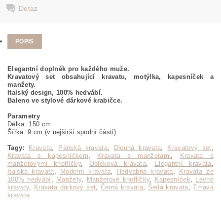
Dotaz
POPIS
Elegantní doplněk pro každého muže.
Kravatový set obsahující kravatu, motýlka, kapesníček a
manžety.
Italský design, 100% hedvábí.
Baleno ve stylové dárkové krabičce.
Parametry
Délka: 150 cm
Šířka: 9 cm (v nejširší spodní části)
Tagy:
Kravata
,
Pánská kravata
,
Dlouhá kravata
,
Kravatový set
,
Kravata s kapesníčkem
,
Kravata s manžetami
,
Kravata s
manžetovými knoflíčky
,
Obleková kravata
,
Elegantní kravata
,
Italská kravata
,
Moderní kravata
,
Hedvábná kravata
,
Kravata ze
100% hedvábí
,
Manžety
,
Manžetové knoflíčky
,
Kapesníček
,
Levné
kravaty
,
Kravata dárkový set
,
Černá kravata
,
Šedá kravata
,
Tmavá
kravata