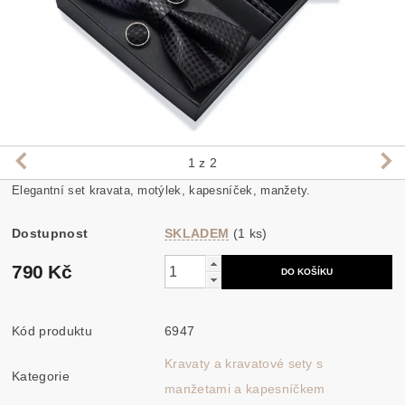
1
z 2
Elegantní set kravata, motýlek, kapesníček, manžety.
Dostupnost
SKLADEM
(1 ks)
790 Kč
Kód produktu
6947
Kravaty a kravatové sety s
Kategorie
manžetami a kapesníčkem