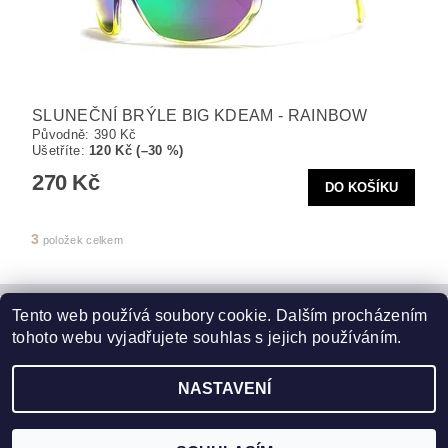
SLUNEČNÍ BRÝLE BIG KDEAM - RAINBOW
Původně:
390 Kč
Ušetříte
:
120 Kč (–30 %)
270 Kč
3
položek celkem
Tento web používá soubory cookie. Dalším procházením
Kontaktujte nás
|
Obchodní podmínky
|
Ochrana osobních údajů
|
tohoto webu vyjadřujete souhlas s jejich používáním.
Jak vrátit zboží
|
Jak reklamovat zboží
NASTAVENÍ
2026 ©
Elegans.cz
, všechna práva vyhrazena