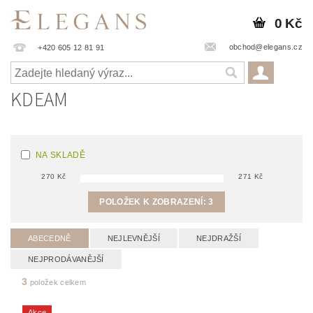
0 Kč
obchod@elegans.cz
+420 605 12 81 91
KDEAM
NA SKLADĚ
270
Kč
271
Kč
POLOŽEK K ZOBRAZENÍ:
3
ABECEDNĚ
NEJLEVNĚJŠÍ
NEJDRAŽŠÍ
NEJPRODÁVANĚJŠÍ
3
položek celkem
Akce