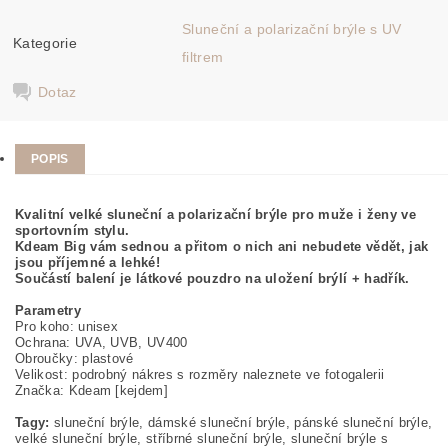
Sluneční a polarizační brýle s UV
Kategorie
filtrem
Dotaz
POPIS
Kvalitní velké sluneční a polarizační brýle pro muže i ženy ve
sportovním stylu.
Kdeam Big vám sednou a přitom o nich ani nebudete vědět, jak
jsou příjemné a lehké!
Součástí balení je látkové pouzdro na uložení brýlí + hadřík.
Parametry
Pro koho: unisex
Ochrana: UVA, UVB, UV400
Obroučky: plastové
Velikost: podrobný nákres s rozměry naleznete ve fotogalerii
Značka: Kdeam [kejdem]
Tagy:
sluneční brýle, dámské sluneční brýle, pánské sluneční brýle,
velké sluneční brýle, stříbrné sluneční brýle, sluneční brýle s