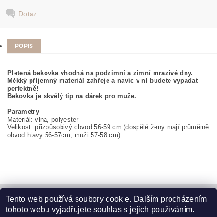
Dotaz
POPIS
Pletená bekovka vhodná na podzimní a zimní mrazivé dny.
Měkký příjemný materiál zahřeje a navíc v ní budete vypadat
perfektně!
Bekovka je skvělý tip na dárek pro muže.
Parametry
Materiál: vlna, polyester
Velikost: přizpůsobivý obvod 56-59 cm (dospělé ženy mají průměrně
obvod hlavy 56-57cm, muži 57-58 cm)
Tento web používá soubory cookie. Dalším procházením
Kontaktujte nás
|
Obchodní podmínky
|
Ochrana osobních údajů
|
tohoto webu vyjadřujete souhlas s jejich používáním.
Jak vrátit zboží
|
Jak reklamovat zboží