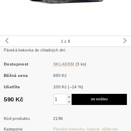
1
z 8
Pánská bekovka do chladných dní.
Dostupnost
SKLADEM
(3 ks)
Běžná cena
690 Kč
Ušetříte
100 Kč
(–14 %)
590 Kč
Kód produktu
2196
Kategorie
Pánské bekovky, čepice, kšiltovky