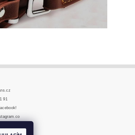
ans.cz
1 91
Facebook!
nstagram.co
reklamovat zboží