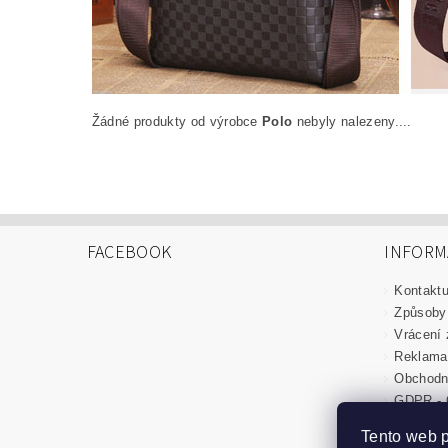
Žádné produkty od výrobce
Polo
nebyly nalezeny....
FACEBOOK
INFORM
Kontaktu
Způsoby 
Vrácení 
Reklama
Obchodn
GDPR - 
Tento web 
Kontaktujte nás