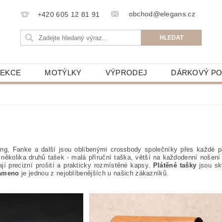
obchod@elegans.cz
+420 605 12 81 91
LEKCE
MOTÝLKY
VÝPRODEJ
DÁRKOVÝ P
g, Fanke a další jsou oblíbenými crossbody společníky přes každé p
několika druhů tašek - malá příruční taška, větší na každodenní nošen
í precizní prošití a prakticky rozmístěné kapsy.
Plátěné tašky
jsou skv
rameno
je jednou z nejoblíbenějších u našich zákazníků.