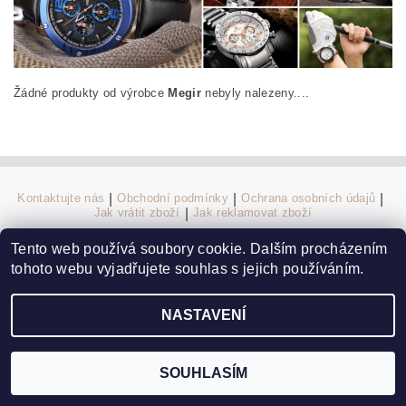
Žádné produkty od výrobce
Megir
nebyly nalezeny....
Kontaktujte nás
|
Obchodní podmínky
|
Ochrana osobních údajů
|
Jak vrátit zboží
|
Jak reklamovat zboží
Tento web používá soubory cookie. Dalším procházením
tohoto webu vyjadřujete souhlas s jejich používáním.
2026 ©
Elegans.cz
, všechna práva vyhrazena
Vytvořil Shoptet
NASTAVENÍ
SOUHLASÍM