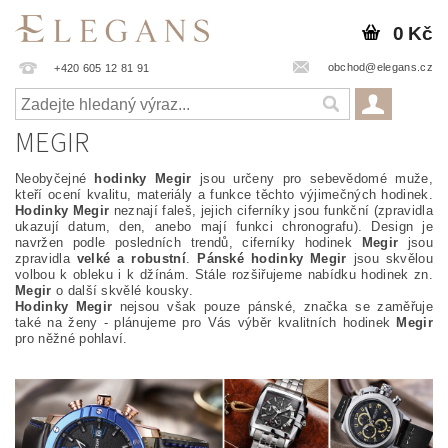
0 Kč
obchod@elegans.cz
+420 605 12 81 91
MEGIR
Neobyčejné
hodinky Megir
jsou určeny pro sebevědomé muže,
kteří ocení kvalitu, materiály a funkce těchto výjimečných hodinek.
Hodinky Megir
neznají faleš, jejich ciferníky jsou funkční (zpravidla
ukazují datum, den, anebo mají funkci chronografu). Design je
navržen podle posledních trendů, ciferníky hodinek
Megir
jsou
zpravidla
velké a robustní
.
Pánské hodinky Megir
jsou skvělou
volbou k obleku i k džínám. Stále rozšiřujeme nabídku hodinek zn.
Megir
o další skvělé kousky.
Hodinky Megir
nejsou však pouze pánské, značka se zaměřuje
také na ženy - plánujeme pro Vás výběr kvalitních hodinek
Megir
pro něžné pohlaví.