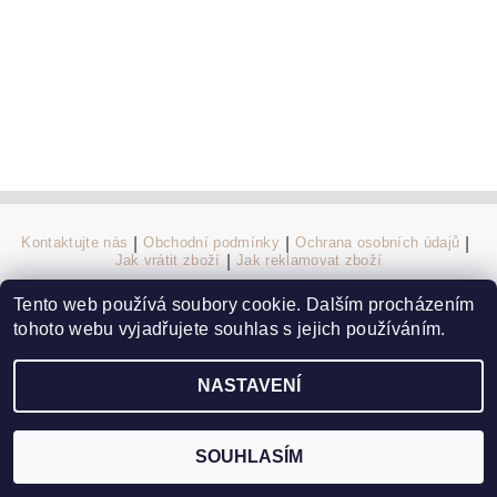
Kontaktujte nás
|
Obchodní podmínky
|
Ochrana osobních údajů
|
Jak vrátit zboží
|
Jak reklamovat zboží
Tento web používá soubory cookie. Dalším procházením
tohoto webu vyjadřujete souhlas s jejich používáním.
2026 ©
Elegans.cz
, všechna práva vyhrazena
Vytvořil Shoptet
NASTAVENÍ
SOUHLASÍM