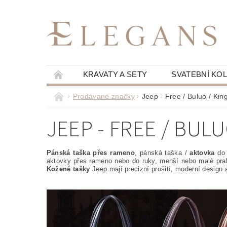
KRAVATY A SETY
SVATEBNÍ KO
Prodávané značky
Jeep - Free / Buluo / Kin
JEEP - FREE / BULU
Pánská taška přes rameno
, pánská taška /
aktovka
do 
aktovky přes rameno nebo do ruky, menší nebo malé prak
Kožené tašky
Jeep mají precizní prošití, moderní design 