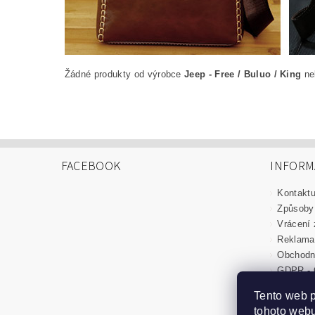
Žádné produkty od výrobce
Jeep - Free / Buluo / King
neb
FACEBOOK
INFORM
Kontaktu
Způsoby 
Vrácení 
Reklama
Obchodn
GDPR - 
Tento web 
Kontaktujte nás
tohoto webu