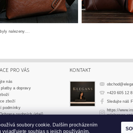
yly nalezeny....
ACE PRO VÁS
KONTAKT
jte nás
obchod
@
eleg
platby a dopravy
+420 605 12 8
zboží
ce zboží
Sledujte náš 
í podmínky
https://www.i
Ochrana osobních údajů
m/elegans.cz/
používá soubory cookie. Dalším procházením
|
Obchodní podmínky
|
Ochrana osobních údajů
|
Jak vrátit zboží
|
Jak 
SO
 vyjadřujete souhlas s jejich používáním.