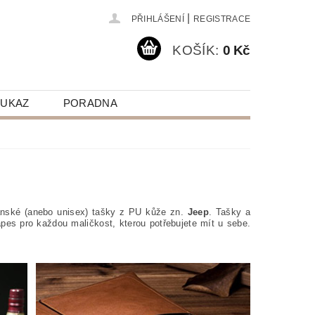
|
PŘIHLÁŠENÍ
REGISTRACE
KOŠÍK:
0 Kč
OUKAZ
PORADNA
pánské (anebo unisex) tašky z PU kůže zn.
Jeep
. Tašky a
es pro každou maličkost, kterou potřebujete mít u sebe.