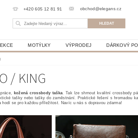
obchod@elegans.cz
+420 605 12 81 91
LEKCE
MOTÝLKY
VÝPRODEJ
DÁRKOVÝ P
g
O / KING
práce,
kožená crossbody taška
. Tak lze shrnout kvalitní crossbody 
tické tašky nebo tašky do zaměstnání. Praktické řešení s hromadou kap
a hodí se pro každou příležitost. Navíc u nás s dopravou zdarma!