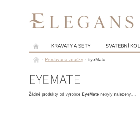
KRAVATY A SETY
SVATEBNÍ KO
Prodávané značky
EyeMate
EYEMATE
Žádné produkty od výrobce
EyeMate
nebyly nalezeny....