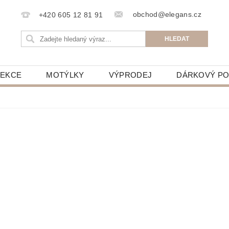
obchod@elegans.cz
+420 605 12 81 91
LEKCE
MOTÝLKY
VÝPRODEJ
DÁRKOVÝ P