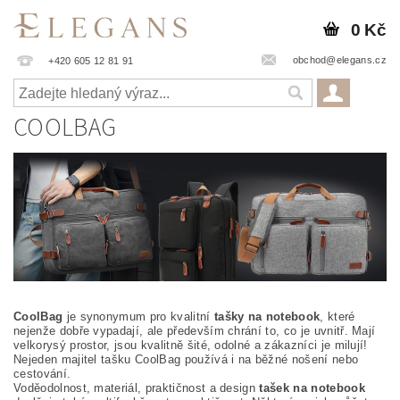
0 Kč
obchod@elegans.cz
+420 605 12 81 91
COOLBAG
CoolBag
je synonymum pro kvalitní
tašky na notebook
, které
nejenže dobře vypadají, ale především chrání to, co je uvnitř. Mají
velkorysý prostor, jsou kvalitně šité, odolné a zákazníci je milují!
Nejeden majitel tašku CoolBag používá i na běžné nošení nebo
cestování.
Voděodolnost, materiál, praktičnost a design
tašek na notebook