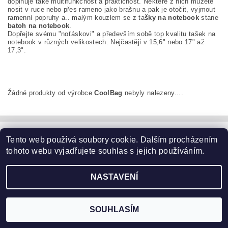
doplňuje také multifunkčnost a praktičnost. Některé z nich můžete
nosit v ruce nebo přes rameno jako brašnu a pak je otočit, vyjmout
ramenní popruhy a.. malým kouzlem se z ta
šky na notebook
stane
batoh na notebook
.
Dopřejte svému "noťáskovi" a především sobě top kvalitu tašek na
notebook v různých velikostech. Nejčastěji v 15,6" nebo 17" až
17,3".
Žádné produkty od výrobce
CoolBag
nebyly nalezeny....
Tento web používá soubory cookie. Dalším procházením
Kontaktujte nás
|
Obchodní podmínky
|
Ochrana osobních údajů
|
Jak vrátit zboží
|
Jak reklamovat zboží
tohoto webu vyjadřujete souhlas s jejich používáním.
NASTAVENÍ
2026 ©
Elegans.cz
, všechna práva vyhrazena
Vytvořil Shoptet
SOUHLASÍM