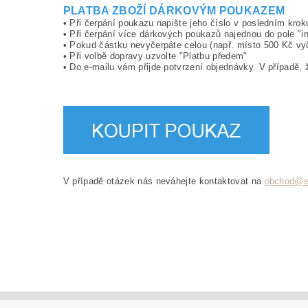
PLATBA ZBOŽÍ DÁRKOVÝM POUKAZEM
• Při čerpání poukazu napište jeho číslo v posledním kro
• Při čerpání více dárkových poukazů najednou do pole "i
• Pokud částku nevyčerpáte celou (např. místo 500 Kč vyč
• Při volbě dopravy uzvolte "Platbu předem"
• Do e-mailu vám přijde potvrzení objednávky. V případě,
V případě otázek nás neváhejte kontaktovat na
obchod@e