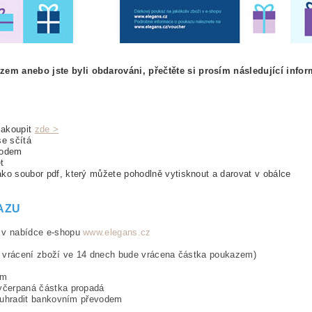
em anebo jste byli obdarováni, přečtěte si prosím následující infor
zakoupit
zde >
se sčítá
vodem
t
ko soubor pdf, který můžete pohodlně vytisknout a darovat v obálce
AZU
í v nabídce e-shopu
www.elegans.cz
ři vrácení zboží ve 14 dnech bude vrácena částka poukazem)
em
vyčerpaná částka propadá
a uhradit bankovním převodem