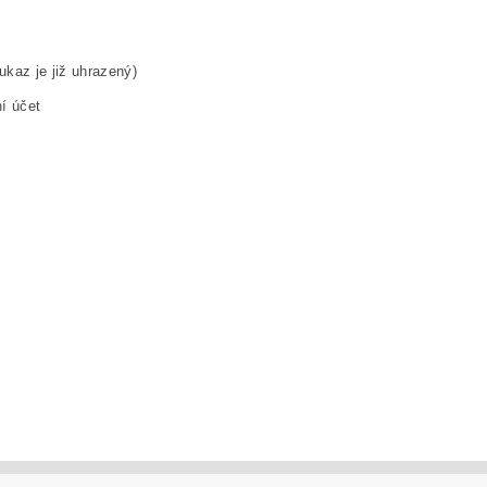
kaz je již uhrazený)
í účet