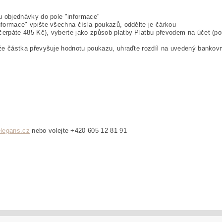
ku objednávky do pole "informace"
nformace" vpište všechna čísla poukazů, oddělte je čárkou
erpáte 485 Kč), vyberte jako způsob platby Platbu převodem na účet (pou
 že částka převyšuje hodnotu poukazu, uhraďte rozdíl na uvedený bankovn
legans.cz
nebo volejte +420 605 12 81 91