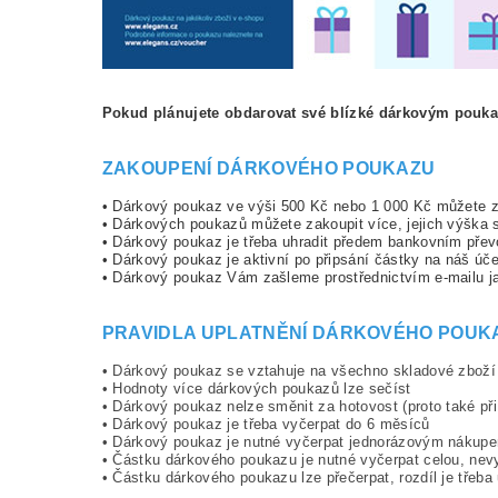
Pokud plánujete obdarovat své blízké dárkovým poukaz
ZAKOUPENÍ DÁRKOVÉHO POUKAZU
• Dárkový poukaz ve výši 500 Kč nebo 1 000 Kč můžete 
• Dárkových poukazů můžete zakoupit více, jejich výška 
•
Dárkový poukaz je třeba uhradit předem bankovním pře
•
Dárkový poukaz je aktivní po připsání částky na náš úče
•
Dárkový poukaz Vám zašleme prostřednictvím e-mailu ja
PRAVIDLA UPLATNĚNÍ DÁRKOVÉHO POUK
• Dárkový poukaz se vztahuje na všechno skladové zbož
• Hodnoty více dárkových poukazů lze sečíst
• Dárkový poukaz nelze směnit za hotovost (proto také p
• Dárkový poukaz je třeba vyčerpat do 6 měsíců
• Dárkový poukaz je nutné vyčerpat jednorázovým nákup
• Částku dárkového poukazu je nutné vyčerpat celou, ne
• Částku dárkového poukazu lze přečerpat, rozdíl je třeb