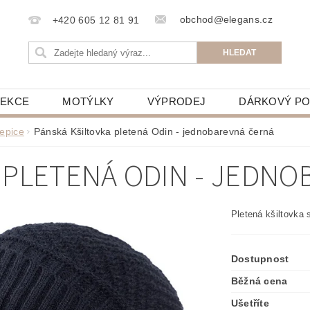
obchod@elegans.cz
+420 605 12 81 91
LEKCE
MOTÝLKY
VÝPRODEJ
DÁRKOVÝ P
epice
Pánská Kšiltovka pletená Odin - jednobarevná černá
 PLETENÁ ODIN - JEDN
Pletená kšiltovka 
Dostupnost
Běžná cena
Ušetříte