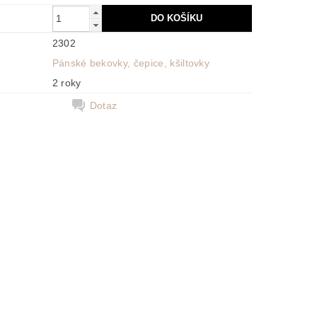
2302
Pánské bekovky, čepice, kšiltovky
2 roky
Dotaz