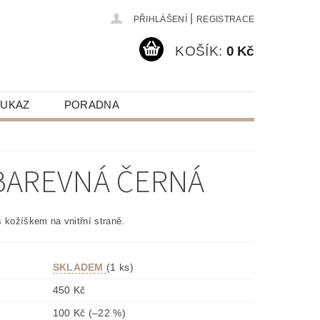
|
PŘIHLÁŠENÍ
REGISTRACE
KOŠÍK:
0 Kč
OUKAZ
PORADNA
OBAREVNÁ ČERNÁ
s kožíškem na vnitřní straně.
SKLADEM
(1 ks)
450 Kč
100 Kč
(–22 %)