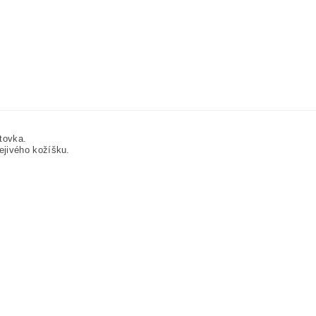
ltovka.
řejivého kožíšku.