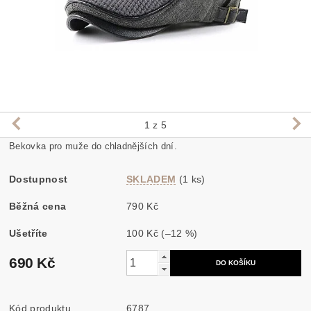
1
z 5
Bekovka pro muže do chladnějších dní.
Dostupnost
SKLADEM
(1 ks)
Běžná cena
790 Kč
Ušetříte
100 Kč
(–12 %)
690 Kč
Kód produktu
6787